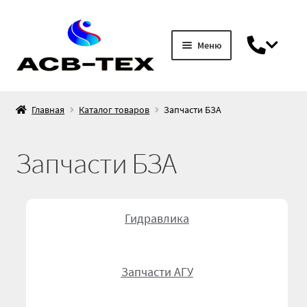
Меню
Главная
Главная
Каталог товаров
Запчасти БЗА
Гарантия
Запчасти БЗА
Доставка и оплата
Каталог товаров
Гидравлика
DIN 7
Запчасти АГУ
Блоки управления / джойстики