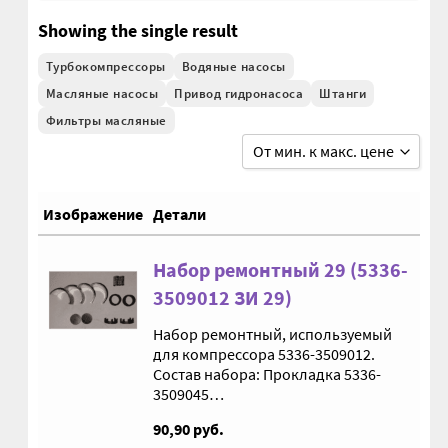
Showing the single result
Втулки АГУ
Турбокомпрессоры
Водяные насосы
Масляные насосы
Привод гидронасоса
Штанги
Гайки DIN 74361
Фильтры масляные
От мин. к макс. цене
Гайки DIN 934
От мин. к макс. цене
Гайки DIN 985
Изображение
Детали
От макс. к мин. цене
Гайки GUK
По дате добавления
Набор ремонтный 29 (5336-
3509012 ЗИ 29)
По имени от А до Я
Гайки ГОСТ 11871-88
Набор ремонтный, используемый
По имени от Я до А
для компрессора 5336-3509012.
Гидравлика
Состав набора: Прокладка 5336-
3509045…
Гидравлические масла
90,90
руб.