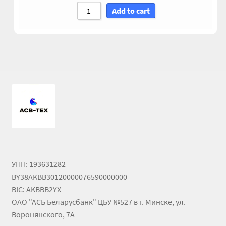
Add to cart
Гидроцилиндры АГУ
ГОСТ 3057-90
ГСМ
Запчасти АГУ
Запчасти БЗА
Запчасти БЗТДиА
УНП: 193631282
Запчасти ММЗ
BY38AKBB30120000076590000000
BIC: AKBBB2YX
Звенья АГУ
ОАО "АСБ Беларусбанк" ЦБУ №527 в г. Минске, ул.
Воронянского, 7А
Корзина