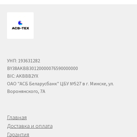
М10
М12
М14
М16
УНП: 193631282
BY38AKBB30120000076590000000
М20
BIC: AKBBB2YX
ОАО "АСБ Беларусбанк" ЦБУ №527 в г. Минске, ул.
М8
Воронянского, 7А
Винт с внутренним шестигранником DIN 912
Главная
Винт с низкой полукруглой головкой DIN 967
Доставка и оплата
Гарантия