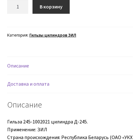
Количество
В корзину
товара
Втулки АГУ
Гильза
245-
Гайки DIN 74361
1002021
Категория:
Гильзы цилиндров ЗИЛ
цилиндра
Гайки DIN 934
Гайки DIN 985
Описание
Гайки GUK
Доставка и оплата
Гайки ГОСТ 11871-88
Описание
Гидравлика
Гильза 245-1002021 цилиндра Д-245.
Применение: ЗИЛ
Гидравлические масла
Страна происхождения: Республика Беларусь (ОАО «УКХ