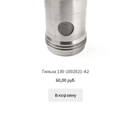
Корпуса АГУ
Кронштейны АГУ
Крышки АГУ
Масляные насосы
Гильза 130-1002021-А2
Метизная продукция
60,00
руб.
Анкера
В корзину
Болты
Болты М24