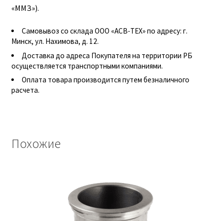
«ММЗ»).
Гидроцилиндры АГУ
Самовывоз со склада ООО «АСВ-ТЕХ» по адресу: г.
ГОСТ 3057-90
Минск, ул. Нахимова, д. 12.
Доставка до адреса Покупателя на территории РБ
ГСМ
осуществляется транспортными компаниями.
Оплата товара производится путем безналичного
Запчасти АГУ
расчета.
Запчасти БЗА
Похожие
Запчасти БЗТДиА
Запчасти ММЗ
Звенья АГУ
Корзина