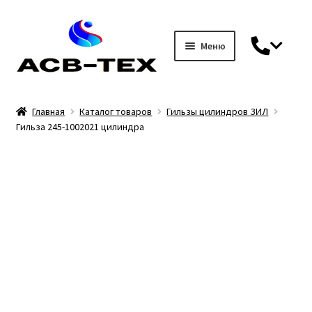
Меню
Перейти
Перейти
к
к
навигации
содержимому
Главная
Главная
Каталог товаров
Гильзы цилиндров ЗИЛ
Гильза 245-1002021 цилиндра
Гарантия
Доставка и оплата
Каталог товаров
DIN 7
Блоки управления / джойстики