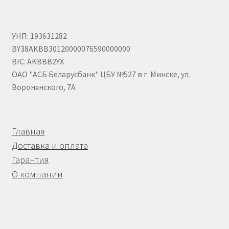
Корпуса АГУ
УНП: 193631282
BY38AKBB30120000076590000000
Кронштейны АГУ
BIC: AKBBB2YX
ОАО "АСБ Беларусбанк" ЦБУ №527 в г. Минске, ул.
Крышки АГУ
Воронянского, 7А
Масляные насосы
Главная
Метизная продукция
Доставка и оплата
Гарантия
Анкера
О компании
Болты
Болты М24