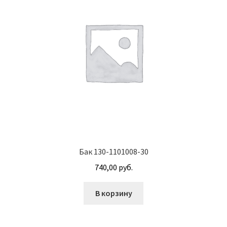
Болты DIN 608
Болты DIN 933
Болты DIN 960
Болты DIN 961
Болты ГОСТ 7786-81
Болты ГОСТ 7798-70
Бак 130-1101008-30
740,00
руб.
Валы АГУ
В корзину
Винты DIN 912
Водяные насосы