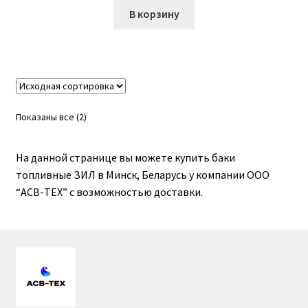
В корзину
Гидроцилиндры АГУ
ГОСТ 3057-90
ГСМ
Показаны все (2)
Запчасти АГУ
На данной странице вы можете купить баки
Запчасти БЗА
топливные ЗИЛ в Минск, Беларусь у компании ООО
“АСВ-ТЕХ” с возможностью доставки.
Запчасти БЗТДиА
Запчасти ММЗ
Звенья АГУ
Корзина