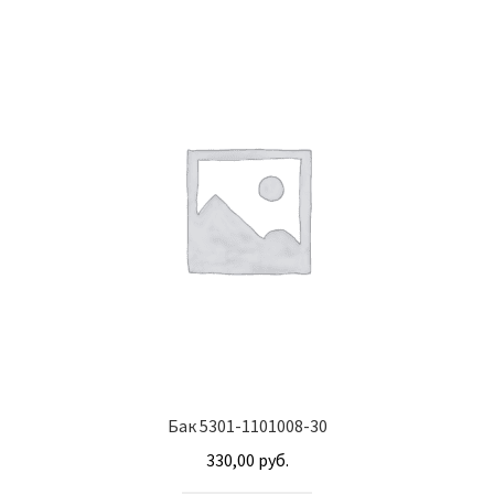
Втулки АГУ
Гайки DIN 74361
Гайки DIN 934
Гайки DIN 985
Гайки GUK
Гайки ГОСТ 11871-88
Гидравлика
Бак 5301-1101008-30
330,00
руб.
Гидравлические масла