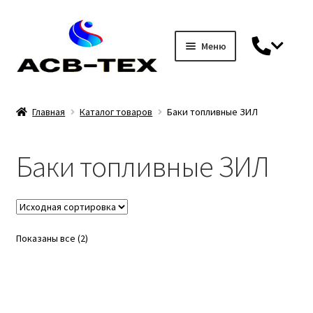
Меню
Перейти
Перейти
к
к
навигации
содержимому
Главная
Главная
Каталог товаров
Баки топливные ЗИЛ
Гарантия
Баки топливные ЗИЛ
Доставка и оплата
Каталог товаров
Показаны все (2)
DIN 7
Блоки управления / джойстики