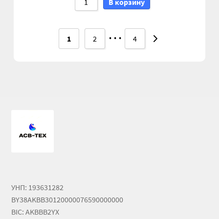
В корзину
Насосы гидроусилителя АГУ
Насосы НШ
…
1
2
4
Насосы/моторы аксиально-поршневые
Оформление заказа
Пальцы АГУ
Планки АГУ
Пневмогидроаккумуляторы
Привод гидронасоса
УНП: 193631282
BY38AKBB30120000076590000000
Прокладки АГУ
BIC: AKBBB2YX