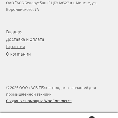
ОАО "АСБ Беларусбанк" ЦБУ №527 в г. Минске, ул.
Прочие узлы для двигателя
Воронянского, 7А
Распределители гидроусилителя АГУ
Главная
Рычаги АГУ
Доставка и оплата
Гарантия
Скобы АГУ
О компании
Трансмиссионное масло
Турбокомпрессоры
© 2026 ООО «АСВ-ТЕХ» — продажа запчастей для
Узлы МОК АГУ
промышленной техники
Создано с помощью WooCommerce
.
Фильтры масляные