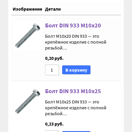
От мин. к макс. цене
Гидроцилиндры АГУ
Изображение
Детали
От макс. к мин. цене
ГОСТ 3057-90
По дате добавления
Болт DIN 933 М10х20
По имени от А до Я
Болт М10х20 DIN 933 — это
ГСМ
крепёжное изделие с полной
По имени от Я до А
резьбой…
Запчасти АГУ
0,20
руб.
Запчасти БЗА
В корзину
Запчасти БЗТДиА
Болт DIN 933 М10х25
Запчасти ММЗ
Болт М10х25 DIN 933 — это
крепёжное изделие с полной
резьбой…
Звенья АГУ
0,23
руб.
Корзина