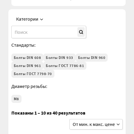
Втулки АГУ
Категории
Гайки DIN 74361
Болт М10
Стандарты:
Гайки DIN 934
Болты DIN 608
Болты DIN 933
Болты DIN 960
Гайки DIN 985
Болты DIN 961
Болты ГОСТ 7786-81
Болты ГОСТ 7798-70
Гайки GUK
Диаметр резьбы:
Гайки ГОСТ 11871-88
М8
Гидравлика
Показаны 1 – 10 из 40 результатов
От мин. к макс. цене
Гидравлические масла