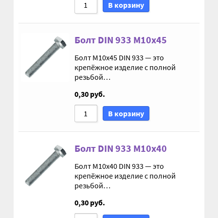
В корзину
М10
Болт DIN 933 М10х45
М12
Болт М10х45 DIN 933 — это
М14
крепёжное изделие с полной
резьбой…
М16
0,30
руб.
В корзину
М20
М8
Болт DIN 933 М10х40
Болт М10х40 DIN 933 — это
Винт с внутренним шестигранником DIN 912
крепёжное изделие с полной
резьбой…
Винт с низкой полукруглой головкой DIN 967
0,30
руб.