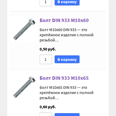
В корзину
Гайки DIN 985 самоконтрящие низкие
Болт DIN 933 М10х60
Гайки М24
Болт М10х60 DIN 933 — это
крепёжное изделие с полной
Кольца стопорные
резьбой…
Пружины тарельчатые
0,50
руб.
В корзину
Шайбы
Штифты
Болт DIN 933 М10х65
Болт М10х65 DIN 933 — это
Механизмы рулевые АГУ
крепёжное изделие с полной
резьбой…
Моторное масло
0,60
руб.