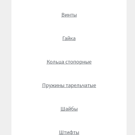
Болты DIN 608
Винты
Болты DIN 933
Болты DIN 960
Гайка
Болты DIN 961
Кольца стопорные
Болты ГОСТ 7786-81
Пружины тарельчатые
Болты ГОСТ 7798-70
Валы АГУ
Шайбы
Винты DIN 912
Штифты
Водяные насосы