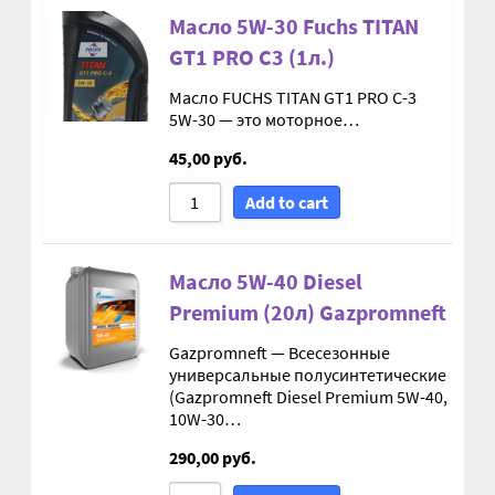
Масло 5W-30 Fuchs TITAN
М10
GT1 PRO C3 (1л.)
М12
Масло FUCHS TITAN GT1 PRO C-3
5W-30 — это моторное…
М14
45,00
руб.
Add to cart
М16
М20
Масло 5W-40 Diesel
Premium (20л) Gazpromneft
М8
Gazpromneft — Всесезонные
универсальные полусинтетические
Винт с внутренним шестигранником DIN 912
(Gazpromneft Diesel Premium 5W-40,
10W-30…
Винт с низкой полукруглой головкой DIN 967
290,00
руб.