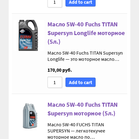
Винт с потайной головкой DIN 965
Add to cart
Винт с потайной головкой и с внутренним
Масло 5W-40 Fuchs TITAN
шестигранником DIN 7991
Supersyn Longlife моторное
(5л.)
Винты
Масло 5W-40 Fuchs TITAN Supersyn
Гайки
Longlife — это моторное масло…
170,00
руб.
Гайки DIN 315
Add to cart
Гайки DIN 6330
Масло 5W-40 Fuchs TITAN
Гайки DIN 74361 с фланцем
Supersyn моторное (5л.)
Гайки DIN 934 шестигранные с крупной
Масло 5W-40 FUCHS TITAN
SUPERSYN — легкотекучее
резьбой
моторное масло по…