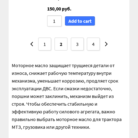
150,00
руб.
Гайки DIN 985 самоконтрящие низкие
Add to cart
Гайки М24
Кольца стопорные
1
2
3
4
Пружины тарельчатые
Моторное масло защищает трущиеся детали от
износа, снижает рабочую температуру внутри
Шайбы
механизма, уменьшает коррозию, продляет срок
эксплуатации ДВС. Если смазки недостаточно,
Штифты
поршни может заклинить, механизм выйдет из
строя. Чтобы обеспечить стабильную и
Механизмы рулевые АГУ
эффективную работу силового агрегата, важно
правильно выбрать моторное масло для трактора
Моторное масло
МТЗ, грузовика или другой техники.