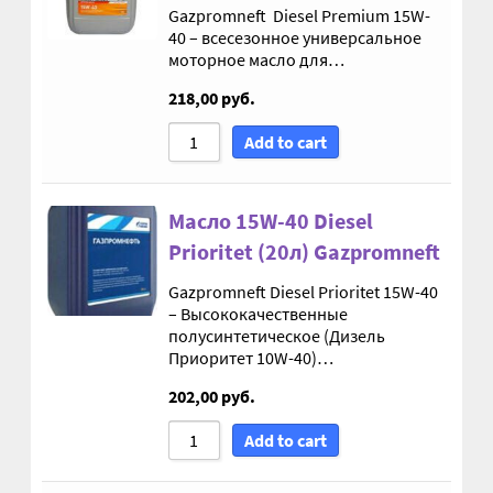
Gazpromneft Diesel Premium 15W-
40 – всесезонное универсальное
Корпуса АГУ
моторное масло для…
218,00
руб.
Кронштейны АГУ
Add to cart
Крышки АГУ
Масло 15W-40 Diesel
Масляные насосы
Prioritet (20л) Gazpromneft
Метизная продукция
Gazpromneft Diesel Prioritet 15W-40
– Высококачественные
полусинтетическое (Дизель
Анкера
Приоритет 10W-40)…
202,00
руб.
Болты
Add to cart
Болты М24