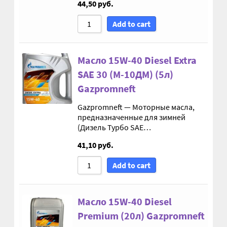
44,50
руб.
Гидроцилиндры АГУ
Add to cart
ГОСТ 3057-90
Масло 15W-40 Diesel Extra
ГСМ
SAE 30 (М-10ДМ) (5л)
Gazpromneft
Запчасти АГУ
Gazpromneft — Моторные масла,
предназначенные для зимней
Запчасти БЗА
(Дизель Турбо SAE…
41,10
руб.
Запчасти БЗТДиА
Add to cart
Запчасти ММЗ
Звенья АГУ
Масло 15W-40 Diesel
Premium (20л) Gazpromneft
Корзина