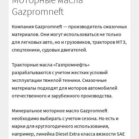
Gazpromneft
Прочие узлы для двигателя
Компания Gazpromneft — производитель смазочных
Распределители гидроусилителя АГУ
материалов. Они могут использоваться не только
для легковых авто, но и грузовиков, тракторов МТЗ,
Рычаги АГУ
спецтехники, судовых двигателей.
Скобы АГУ
Тракторные масла «Газпромнефть»
разрабатываются с учетом жестких условий
Трансмиссионное масло
эксплуатации тяжелой техники. Смазочные
материалы подходят для моторов автомобилей
Турбокомпрессоры
отечественного и зарубежного производства.
Узлы МОК АГУ
Минеральное моторное масло Gazpromneft
необходимо выбирать с учетом сезона. Но есть и
Фильтры масляные
марки для круглогодичного использования,
например, линейка Diesel Extra класса вязкости SAE