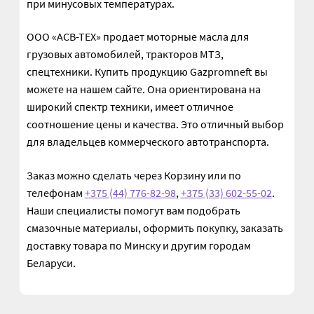
при минусовых температурах.
Ремонт турбин
ООО «АСВ-ТЕХ» продает моторные масла для
грузовых автомобилей, тракторов МТЗ,
Контакты
спецтехники. Купить продукцию Gazpromneft вы
можете на нашем сайте. Она ориентирована на
Болт лемешный ГОСТ 7786-81
широкий спектр техники, имеет отличное
соотношение цены и качества. Это отличный выбор
Болт шестигранный DIN 933
для владельцев коммерческого автотранспорта.
Заказ можно сделать через Корзину или по
Болт шестигранный ГОСТ 7798-70
телефонам
+375 (44) 776-82-98
,
+375 (33) 602-55-02
.
Наши специалисты помогут вам подобрать
смазочные материалы, оформить покупку, заказать
доставку товара по Минску и другим городам
Беларуси.