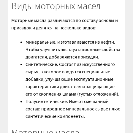
Насосы гидроусилителя АГУ
Виды моторных масел
Насосы НШ
Моторные масла различаются по составу основы и
присадок и делятся на несколько видов:
Насосы/моторы аксиально-поршневые
Минеральные. Изготавливаются из нефти.
Оформление заказа
Чтобы улучшить эксплуатационные свойства
двигателя, добавляются присадки.
Синтетические. Состоят из искусственного
Пальцы АГУ
сырья, в которое вводятся специальные
добавки, улучшающие эксплуатационные
Планки АГУ
характеристики двигателя и защищающие
его от скопления шлама (густых отложений).
Пневмогидроаккумуляторы
Полусинтетические. Имеют смешанный
состав: природное минеральное сырье плюс
Привод гидронасоса
синтетические компоненты.
Прокладки АГУ
Моторные масла