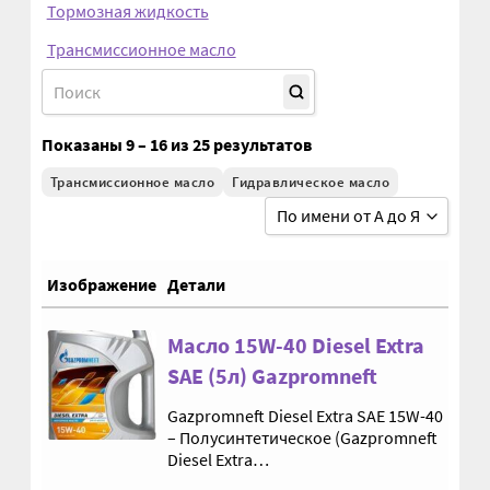
Тормозная жидкость
Трансмиссионное масло
Втулки АГУ
Гайки DIN 74361
Показаны 9 – 16 из 25 результатов
Гайки DIN 934
Трансмиссионное масло
Гидравлическое масло
По имени от А до Я
Гайки DIN 985
От мин. к макс. цене
Гайки GUK
Изображение
Детали
От макс. к мин. цене
Гайки ГОСТ 11871-88
По дате добавления
Масло 15W-40 Diesel Extra
SAE (5л) Gazpromneft
По имени от А до Я
Гидравлика
Gazpromneft Diesel Extra SAE 15W-40
По имени от Я до А
– Полусинтетическое (Gazpromneft
Гидравлические масла
Diesel Extra…