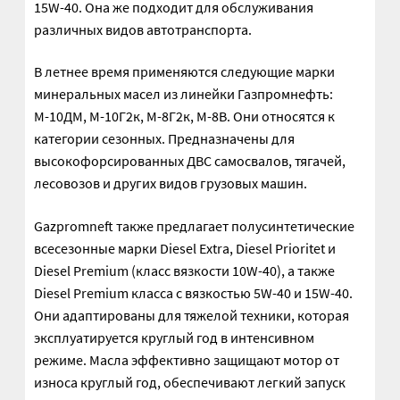
15W-40. Она же подходит для обслуживания
Шайбы DIN 125
различных видов автотранспорта.
Шайбы DIN 127
В летнее время применяются следующие марки
минеральных масел из линейки Газпромнефть:
Шайбы DIN 74361 Form C
М-10ДМ, М-10Г2к, М-8Г2к, М-8В. Они относятся к
категории сезонных. Предназначены для
Шайбы DIN 9021
высокофорсированных ДВС самосвалов, тягачей,
лесовозов и других видов грузовых машин.
Штанги толкателей
Gazpromneft также предлагает полусинтетические
Штоки АГУ
всесезонные марки Diesel Extra, Diesel Prioritet и
Diesel Premium (класс вязкости 10W-40), а также
Diesel Premium класса с вязкостью 5W-40 и 15W-40.
Мой аккаунт
Они адаптированы для тяжелой техники, которая
эксплуатируется круглый год в интенсивном
О компании
режиме. Масла эффективно защищают мотор от
износа круглый год, обеспечивают легкий запуск
Сервисное обслуживание