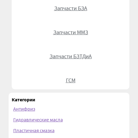
Болты DIN 608
Запчасти БЗА
Болты DIN 933
Запчасти ММЗ
Болты DIN 960
Болты DIN 961
Запчасти БЗТДиА
Болты ГОСТ 7786-81
ГСМ
Болты ГОСТ 7798-70
Категории
Валы АГУ
Антифриз
Винты DIN 912
Гидравлические масла
Пластичная смазка
Водяные насосы