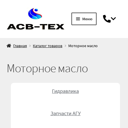
Меню
Главная
Главная
Каталог товаров
Моторное масло
Гарантия
Моторное масло
Доставка и оплата
Каталог товаров
Гидравлика
DIN 7
Запчасти АГУ
Блоки управления / джойстики