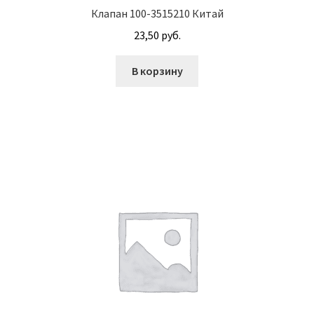
Клапан 100-3515210 Китай
Гидроцилиндры АГУ
23,50
руб.
ГОСТ 3057-90
В корзину
ГСМ
Запчасти АГУ
Запчасти БЗА
Запчасти БЗТДиА
Запчасти ММЗ
Звенья АГУ
Корзина