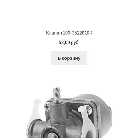
Корпуса АГУ
Кронштейны АГУ
Клапан 100-3522010К
58,00
руб.
Крышки АГУ
В корзину
Масляные насосы
Метизная продукция
Анкера
Болты
Болты М24