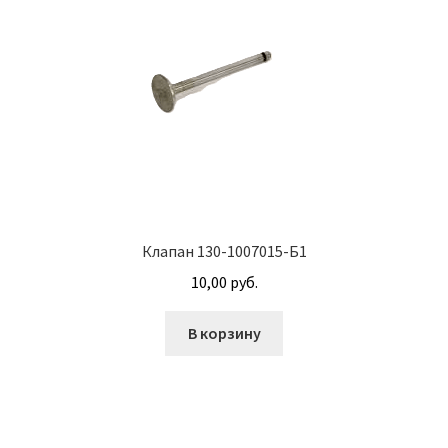
Насосы гидроусилителя АГУ
Насосы НШ
Насосы/моторы аксиально-поршневые
Оформление заказа
Пальцы АГУ
Клапан 130-1007015-Б1
Планки АГУ
10,00
руб.
Пневмогидроаккумуляторы
В корзину
Привод гидронасоса
Прокладки АГУ