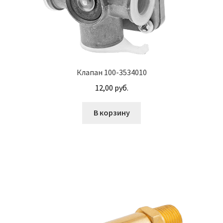
М10
М12
М14
Клапан 100-3534010
12,00
руб.
М16
В корзину
М20
М8
Винт с внутренним шестигранником DIN 912
Винт с низкой полукруглой головкой DIN 967