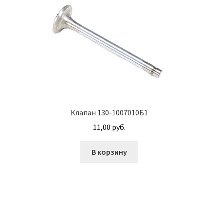
Гайки DIN 985 самоконтрящие низкие
Гайки М24
Кольца стопорные
Пружины тарельчатые
Клапан 130-1007010Б1
Шайбы
11,00
руб.
Штифты
В корзину
Механизмы рулевые АГУ
Моторное масло