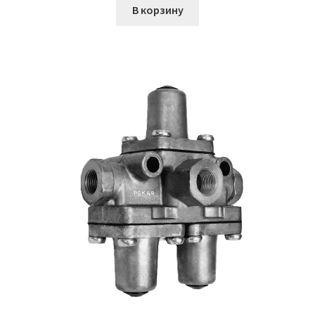
В корзину
Втулки АГУ
Гайки DIN 74361
Гайки DIN 934
Гайки DIN 985
Гайки GUK
Гайки ГОСТ 11871-88
Гидравлика
Гидравлические масла