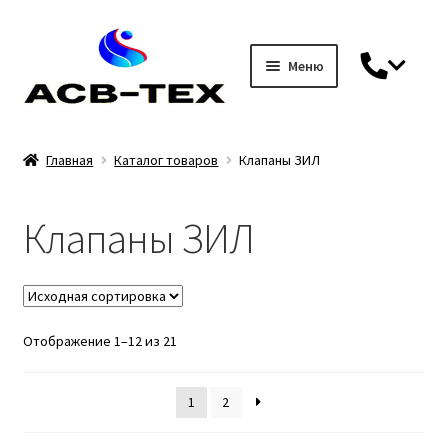
Меню
Перейти
Перейти
к
к
навигации
содержимому
Главная
Главная
Каталог товаров
Клапаны ЗИЛ
Гарантия
Клапаны ЗИЛ
Доставка и оплата
Каталог товаров
Отображение 1–12 из 21
DIN 7
1
2
Блоки управления / джойстики