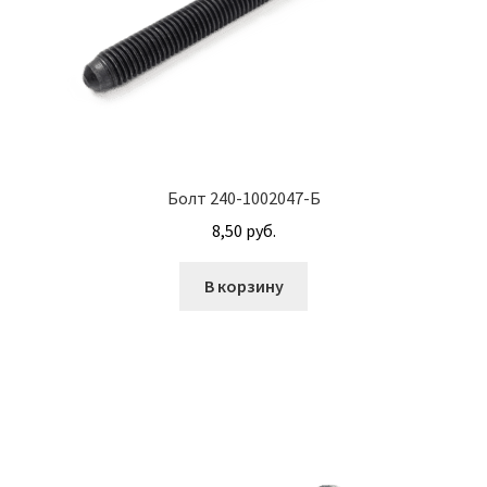
М10
М12
М14
Болт 240-1002047-Б
М16
8,50
руб.
М20
В корзину
М8
Винт с внутренним шестигранником DIN 912
Винт с низкой полукруглой головкой DIN 967