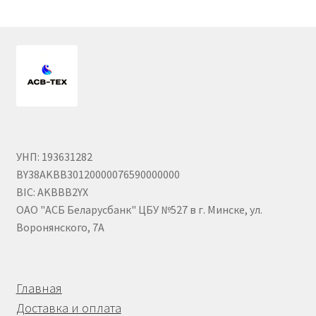
Гайки DIN 985 самоконтрящие низкие
Гайки М24
Кольца стопорные
Пружины тарельчатые
УНП: 193631282
Шайбы
BY38AKBB30120000076590000000
BIC: AKBBB2YX
Штифты
ОАО "АСБ Беларусбанк" ЦБУ №527 в г. Минске, ул.
Воронянского, 7А
Механизмы рулевые АГУ
Моторное масло
Главная
Доставка и оплата