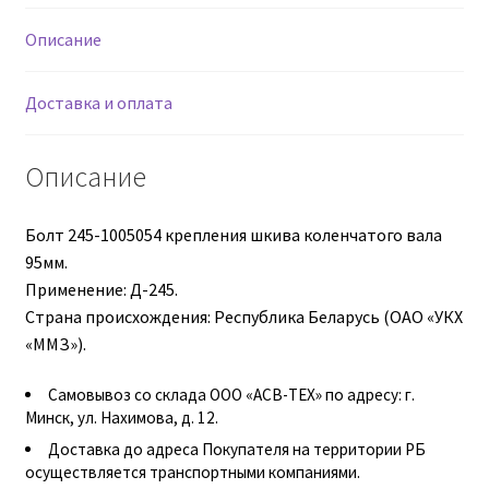
Описание
Втулки АГУ
Доставка и оплата
Гайки DIN 74361
Гайки DIN 934
Описание
Гайки DIN 985
Болт 245-1005054 крепления шкива коленчатого вала
95мм.
Гайки GUK
Применение: Д-245.
Страна происхождения: Республика Беларусь (ОАО «УКХ
Гайки ГОСТ 11871-88
«ММЗ»).
Самовывоз со склада ООО «АСВ-ТЕХ» по адресу: г.
Гидравлика
Минск, ул. Нахимова, д. 12.
Доставка до адреса Покупателя на территории РБ
Гидравлические масла
осуществляется транспортными компаниями.