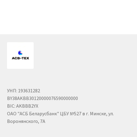
Гайки DIN 985 самоконтрящие низкие
Гайки М24
Кольца стопорные
Пружины тарельчатые
Шайбы
Штифты
УНП: 193631282
BY38AKBB30120000076590000000
BIC: AKBBB2YX
Механизмы рулевые АГУ
ОАО "АСБ Беларусбанк" ЦБУ №527 в г. Минске, ул.
Воронянского, 7А
Моторное масло