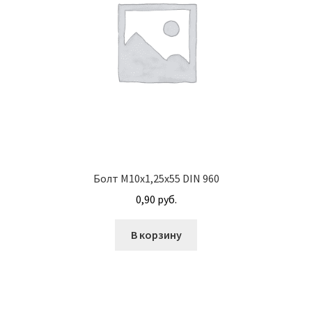
М10
М12
М14
М16
М20
Болт М10х1,25х55 DIN 960
0,90
руб.
М8
В корзину
Винт с внутренним шестигранником DIN 912
Винт с низкой полукруглой головкой DIN 967