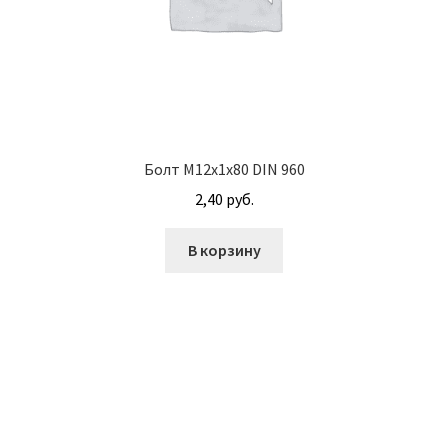
Корпуса АГУ
Кронштейны АГУ
Крышки АГУ
Болт М12х1х80 DIN 960
2,40
руб.
Масляные насосы
В корзину
Метизная продукция
Анкера
Болты
Болты М24