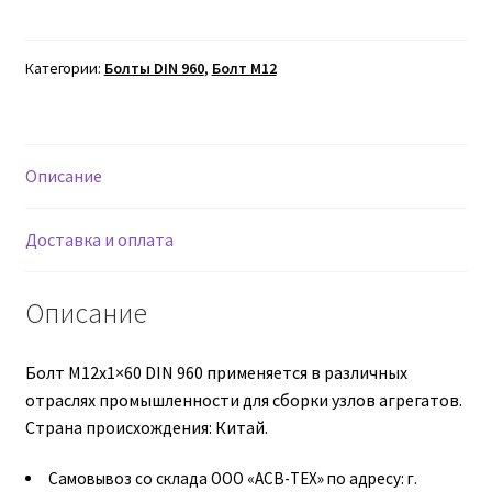
Болт
М12х1х60
Втулки АГУ
DIN
Категории:
Болты DIN 960
,
Болт М12
960
Гайки DIN 74361
Гайки DIN 934
Описание
Гайки DIN 985
Доставка и оплата
Гайки GUK
Описание
Гайки ГОСТ 11871-88
Болт М12х1×60 DIN 960 применяется в различных
Гидравлика
отраслях промышленности для сборки узлов агрегатов.
Страна происхождения: Китай.
Гидравлические масла
Самовывоз со склада ООО «АСВ-ТЕХ» по адресу: г.