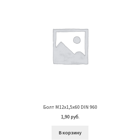
Винт с потайной головкой DIN 965
Винт с потайной головкой и с внутренним
шестигранником DIN 7991
Винты
Гайки
Гайки DIN 315
Гайки DIN 6330
Болт М12х1,5х60 DIN 960
Гайки DIN 74361 с фланцем
1,90
руб.
Гайки DIN 934 шестигранные с крупной
В корзину
резьбой