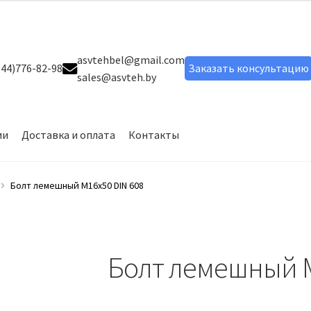
asvtehbel@gmail.com
44)776-82-98
Заказать консультацию
sales@asvteh.by
ии
Доставка и оплата
Контакты
ог товаров
Мой аккаунт
О компании
Сервисное обслуживание
Болт лемешный М16х50 DIN 608
лт шестигранный DIN 933
Болт шестигранный ГОСТ 7798-70
Болт лемешный М