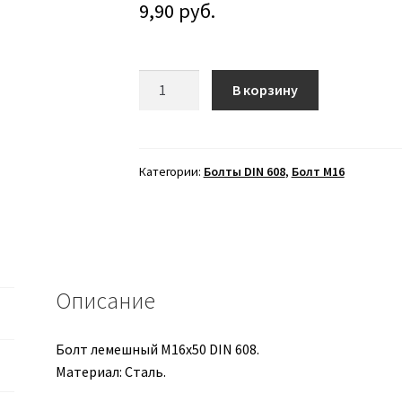
9,90
руб.
Количество
В корзину
товара
Болт
лемешный
М16х50
Категории:
Болты DIN 608
,
Болт М16
DIN
608
Описание
Болт лемешный М16х50 DIN 608.
Материал: Сталь.