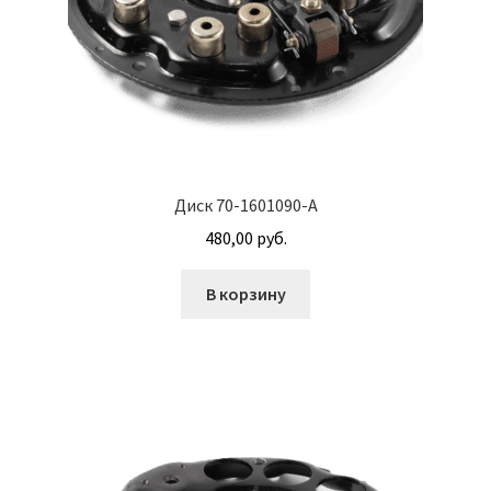
М10
М12
М14
М16
Диск 70-1601090-А
480,00
руб.
М20
В корзину
М8
Винт с внутренним шестигранником DIN 912
Винт с низкой полукруглой головкой DIN 967