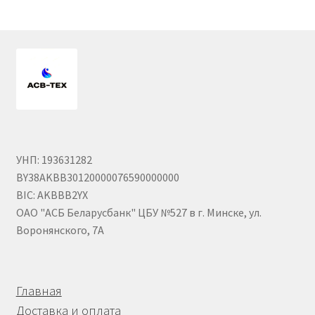
Гайки DIN 985 самоконтрящие низкие
Гайки М24
Кольца стопорные
Пружины тарельчатые
УНП: 193631282
Шайбы
BY38AKBB30120000076590000000
BIC: AKBBB2YX
Штифты
ОАО "АСБ Беларусбанк" ЦБУ №527 в г. Минске, ул.
Воронянского, 7А
Механизмы рулевые АГУ
Моторное масло
Главная
Доставка и оплата