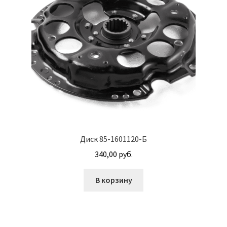
Винт с потайной головкой DIN 965
Винт с потайной головкой и с внутренним
шестигранником DIN 7991
Винты
Гайки
Гайки DIN 315
Диск 85-1601120-Б
Гайки DIN 6330
340,00
руб.
Гайки DIN 74361 с фланцем
В корзину
Гайки DIN 934 шестигранные с крупной
резьбой