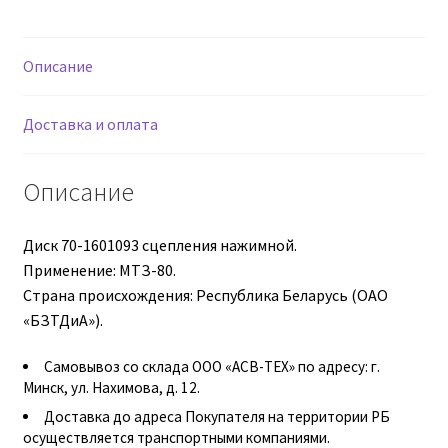
Втулки АГУ
Описание
Гайки DIN 74361
Доставка и оплата
Гайки DIN 934
Описание
Гайки DIN 985
Диск 70-1601093 сцепления нажимной.
Гайки GUK
Применение: МТЗ-80.
Страна происхождения: Республика Беларусь (ОАО
Гайки ГОСТ 11871-88
«БЗТДиА»).
Гидравлика
Самовывоз со склада ООО «АСВ-ТЕХ» по адресу: г.
Минск, ул. Нахимова, д. 12.
Доставка до адреса Покупателя на территории РБ
Гидравлические масла
осуществляется транспортными компаниями.