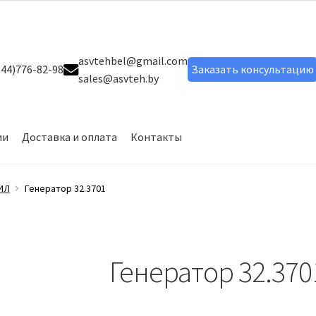
asvtehbel@gmail.com
44)776-82-98
Заказать консультацию
sales@asvteh.by
ии
Доставка и оплата
Контакты
ог товаров
Мой аккаунт
О компании
Сервисное обслуживание
ИЛ
Генератор 32.3701
лт шестигранный DIN 933
Болт шестигранный ГОСТ 7798-70
Генератор 32.370