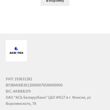
В корзину
Гайки DIN 985 самоконтрящие низкие
Гайки М24
Кольца стопорные
Пружины тарельчатые
Шайбы
Штифты
УНП: 193631282
BY38AKBB30120000076590000000
Механизмы рулевые АГУ
BIC: AKBBB2YX
ОАО "АСБ Беларусбанк" ЦБУ №527 в г. Минске, ул.
Моторное масло
Воронянского, 7А