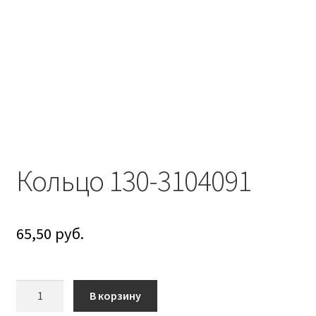
Болты DIN 608
Болты DIN 933
Болты DIN 960
Болты DIN 961
Болты ГОСТ 7786-81
Кольцо 130-3104091
Болты ГОСТ 7798-70
65,50
руб.
Валы АГУ
Винты DIN 912
Количество
В корзину
товара
Водяные насосы