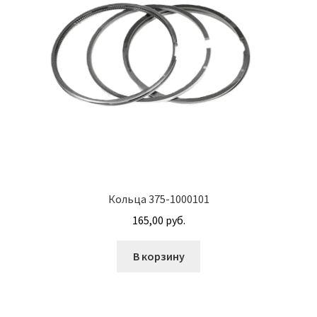
М10
М12
М14
М16
М20
Кольца 375-1000101
М8
165,00
руб.
Винт с внутренним шестигранником DIN 912
В корзину
Винт с низкой полукруглой головкой DIN 967