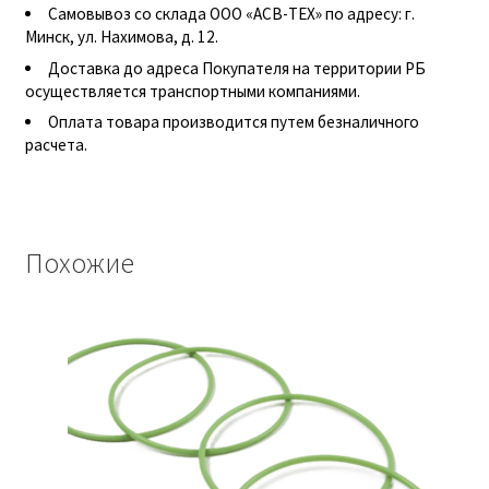
Самовывоз со склада ООО «АСВ-ТЕХ» по адресу: г.
Гидроцилиндры АГУ
Минск, ул. Нахимова, д. 12.
Доставка до адреса Покупателя на территории РБ
ГОСТ 3057-90
осуществляется транспортными компаниями.
Оплата товара производится путем безналичного
ГСМ
расчета.
Запчасти АГУ
Запчасти БЗА
Похожие
Запчасти БЗТДиА
Запчасти ММЗ
Звенья АГУ
Корзина