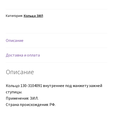
Кольцо
130-
Втулки АГУ
3104091
Категория:
Кольца ЗИЛ
Гайки DIN 74361
Гайки DIN 934
Описание
Гайки DIN 985
Доставка и оплата
Гайки GUK
Описание
Гайки ГОСТ 11871-88
Кольцо 130-3104091 внутреннее под манжету зажней
Гидравлика
ступицы.
Применения: ЗИЛ.
Страна происхождения: РФ.
Гидравлические масла