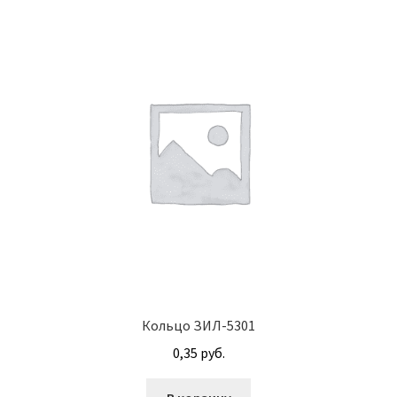
Винт с потайной головкой DIN 965
Винт с потайной головкой и с внутренним
шестигранником DIN 7991
Винты
Гайки
Гайки DIN 315
Гайки DIN 6330
Гайки DIN 74361 с фланцем
Кольцо ЗИЛ-5301
0,35
руб.
Гайки DIN 934 шестигранные с крупной
резьбой