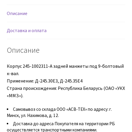
Описание
Втулки АГУ
Гайки DIN 74361
Доставка и оплата
Гайки DIN 934
Описание
Гайки DIN 985
Корпус 245-1002311-А задней манжеты под 9-болтовый
к-вал.
Гайки GUK
Применение: Д-245.30Е3, Д-245.35Е4
Страна происхождения: Республика Беларусь (ОАО «УКХ
Гайки ГОСТ 11871-88
«ММЗ»).
Гидравлика
Самовывоз со склада ООО «АСВ-ТЕХ» по адресу: г.
Минск, ул. Нахимова, д. 12.
Гидравлические масла
Доставка до адреса Покупателя на территории РБ
осуществляется транспортными компаниями.