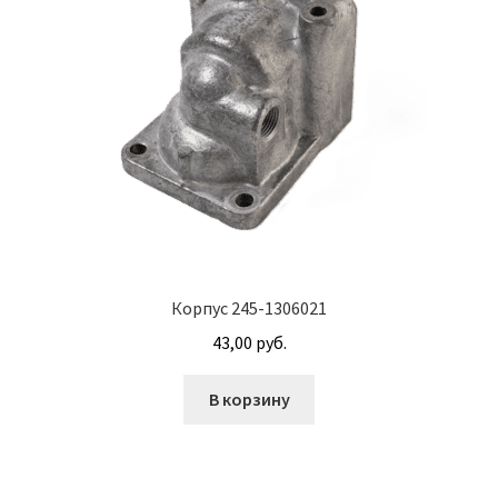
Винт с потайной головкой DIN 965
Винт с потайной головкой и с внутренним
шестигранником DIN 7991
Винты
Гайки
Гайки DIN 315
Корпус 245-1306021
Гайки DIN 6330
43,00
руб.
Гайки DIN 74361 с фланцем
В корзину
Гайки DIN 934 шестигранные с крупной
резьбой