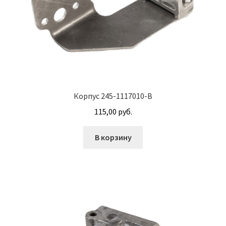
М10
М12
М14
М16
Корпус 245-1117010-В
115,00
руб.
М20
В корзину
М8
Винт с внутренним шестигранником DIN 912
Винт с низкой полукруглой головкой DIN 967