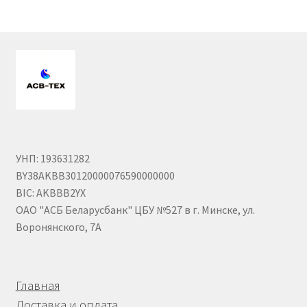
Гайки DIN 985 самоконтрящие низкие
Гайки М24
Кольца стопорные
Пружины тарельчатые
УНП: 193631282
Шайбы
BY38AKBB30120000076590000000
BIC: AKBBB2YX
Штифты
ОАО "АСБ Беларусбанк" ЦБУ №527 в г. Минске, ул.
Воронянского, 7А
Механизмы рулевые АГУ
Моторное масло
Главная
Доставка и оплата