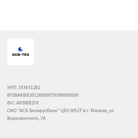
Гайки DIN 985 самоконтрящие низкие
Гайки М24
Кольца стопорные
Пружины тарельчатые
Шайбы
УНП: 193631282
Штифты
BY38AKBB30120000076590000000
BIC: AKBBB2YX
Механизмы рулевые АГУ
ОАО "АСБ Беларусбанк" ЦБУ №527 в г. Минске, ул.
Воронянского, 7А
Моторное масло