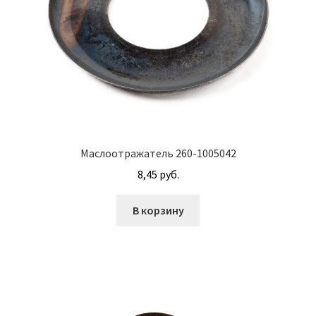
Корпуса АГУ
Кронштейны АГУ
Крышки АГУ
Масляные насосы
Маслоотражатель 260-1005042
8,45
руб.
Метизная продукция
В корзину
Анкера
Болты
Болты М24