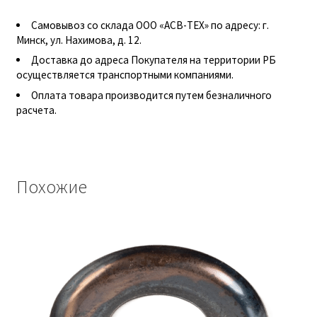
Гидроцилиндры АГУ
Самовывоз со склада ООО «АСВ-ТЕХ» по адресу: г.
Минск, ул. Нахимова, д. 12.
ГОСТ 3057-90
Доставка до адреса Покупателя на территории РБ
осуществляется транспортными компаниями.
ГСМ
Оплата товара производится путем безналичного
расчета.
Запчасти АГУ
Запчасти БЗА
Похожие
Запчасти БЗТДиА
Запчасти ММЗ
Звенья АГУ
Корзина