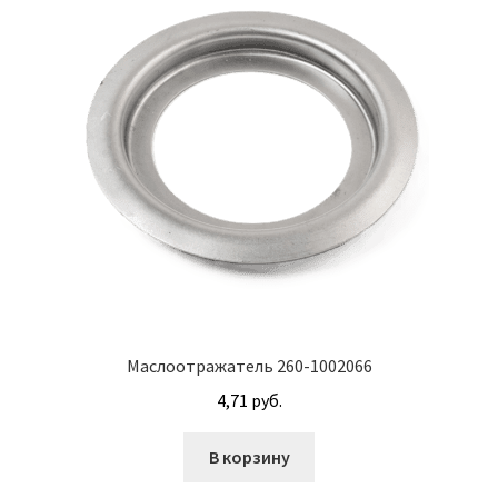
Винт с потайной головкой DIN 965
Винт с потайной головкой и с внутренним
шестигранником DIN 7991
Винты
Гайки
Гайки DIN 315
Гайки DIN 6330
Маслоотражатель 260-1002066
Гайки DIN 74361 с фланцем
4,71
руб.
Гайки DIN 934 шестигранные с крупной
В корзину
резьбой