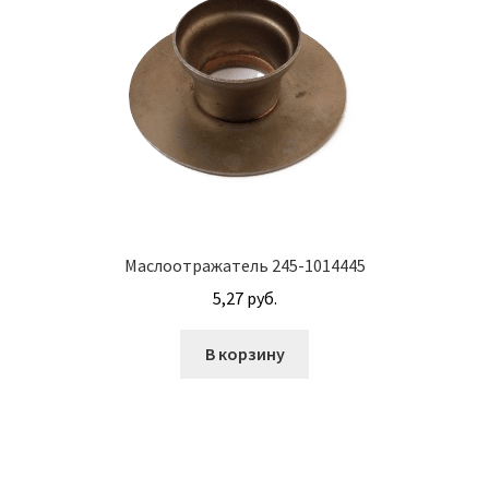
М10
М12
М14
М16
М20
Маслоотражатель 245-1014445
5,27
руб.
М8
В корзину
Винт с внутренним шестигранником DIN 912
Винт с низкой полукруглой головкой DIN 967