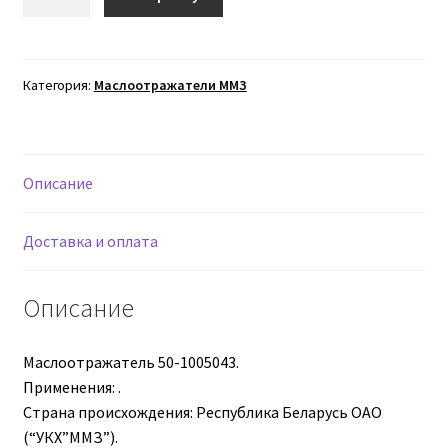
товара
Маслоотражатель
Втулки АГУ
50-
1005043
Категория:
Маслоотражатели ММЗ
Гайки DIN 74361
Гайки DIN 934
Описание
Гайки DIN 985
Доставка и оплата
Гайки GUK
Описание
Гайки ГОСТ 11871-88
Маслоотражатель 50-1005043.
Гидравлика
Применения: .
Страна происхождения: Республика Беларусь ОАО
Гидравлические масла
(“УКХ”ММЗ”).