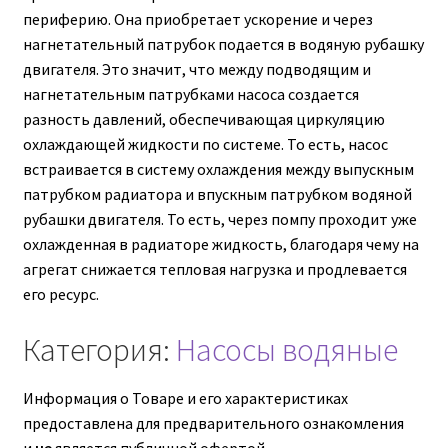
периферию. Она приобретает ускорение и через
нагнетательный патрубок подается в водяную рубашку
Корпуса АГУ
двигателя. Это значит, что между подводящим и
нагнетательным патрубками насоса создается
Кронштейны АГУ
разность давлений, обеспечивающая циркуляцию
охлаждающей жидкости по системе. То есть, насос
Крышки АГУ
встраивается в систему охлаждения между выпускным
патрубком радиатора и впускным патрубком водяной
Масляные насосы
рубашки двигателя. То есть, через помпу проходит уже
охлажденная в радиаторе жидкость, благодаря чему на
Метизная продукция
агрегат снижается тепловая нагрузка и продлевается
его ресурс.
Анкера
Категория:
Насосы водяные
Болты
Информация о Товаре и его характеристиках
Болты М24
предоставлена для предварительного ознакомления