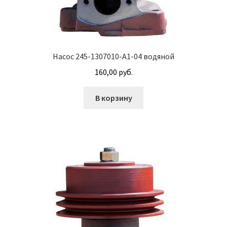
Насосы гидроусилителя АГУ
Насосы НШ
Насос 245-1307010-А1-04 водяной
Насосы/моторы аксиально-поршневые
160,00
руб.
Оформление заказа
В корзину
Пальцы АГУ
Планки АГУ
Пневмогидроаккумуляторы
Привод гидронасоса
Прокладки АГУ