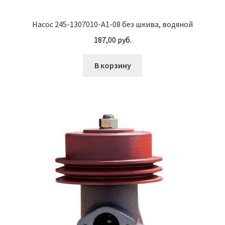
Гайки DIN 985 самоконтрящие низкие
Насос 245-1307010-А1-08 без шкива, водяной
187,00
руб.
Гайки М24
В корзину
Кольца стопорные
Пружины тарельчатые
Шайбы
Штифты
Механизмы рулевые АГУ
Моторное масло