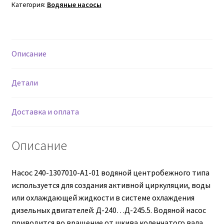
1307010-
Категория:
Водяные насосы
А1-
Втулки АГУ
01
водяной
Гайки DIN 74361
Описание
Гайки DIN 934
Детали
Гайки DIN 985
Доставка и оплата
Гайки GUK
Описание
Гайки ГОСТ 11871-88
Насос 240-1307010-A1-01 водяной центробежного типа
Гидравлика
используется для создания активной циркуляции, воды
или охлаждающей жидкости в системе охлаждения
Гидравлические масла
дизельных двигателей: Д-240…Д-245.5. Водяной насос
приводится во вращение от шкива коленчатого вала