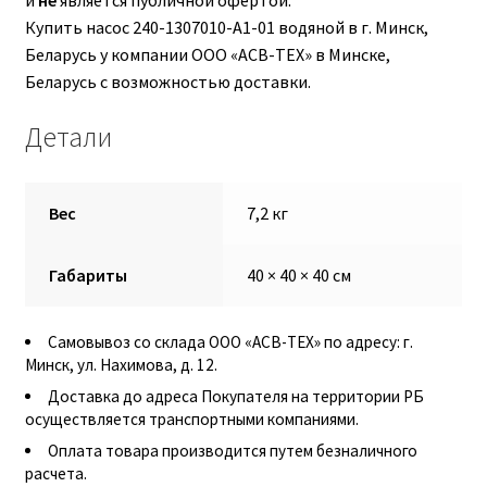
и
не
является публичной офертой.
Купить насос 240-1307010-А1-01 водяной в г. Минск,
М10
Беларусь у компании ООО «АСВ-ТЕХ» в Минске,
Беларусь с возможностью доставки.
М12
Детали
М14
М16
Вес
7,2 кг
М20
Габариты
40 × 40 × 40 см
М8
Самовывоз со склада ООО «АСВ-ТЕХ» по адресу: г.
Минск, ул. Нахимова, д. 12.
Винт с внутренним шестигранником DIN 912
Доставка до адреса Покупателя на территории РБ
осуществляется транспортными компаниями.
Винт с низкой полукруглой головкой DIN 967
Оплата товара производится путем безналичного
расчета.