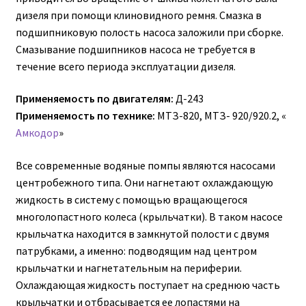
дизеля при помощи клиновидного ремня. Смазка в
Гидроцилиндры АГУ
подшипниковую полость насоса заложили при сборке.
Смазывание подшипников насоса не требуется в
ГОСТ 3057-90
течение всего периода эксплуатации дизеля.
ГСМ
Применяемость по двигателям:
Д-243
Применяемость по технике:
МТЗ-820, МТЗ- 920/920.2, «
Запчасти АГУ
Амкодор
»
Запчасти БЗА
Все современные водяные помпы являются насосами
центробежного типа. Они нагнетают охлаждающую
Запчасти БЗТДиА
жидкость в систему с помощью вращающегося
многолопастного колеса (крыльчатки). В таком насосе
Запчасти ММЗ
крыльчатка находится в замкнутой полости с двумя
патрубками, а именно: подводящим над центром
крыльчатки и нагнетательным на периферии.
Звенья АГУ
Охлаждающая жидкость поступает на среднюю часть
крыльчатки и отбрасывается ее лопастями на
Корзина