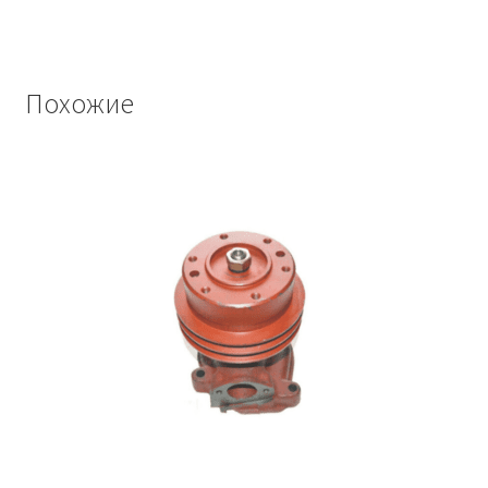
Винт с потайной головкой DIN 965
Винт с потайной головкой и с внутренним
шестигранником DIN 7991
Похожие
Винты
Гайки
Гайки DIN 315
Гайки DIN 6330
Гайки DIN 74361 с фланцем
Гайки DIN 934 шестигранные с крупной
резьбой