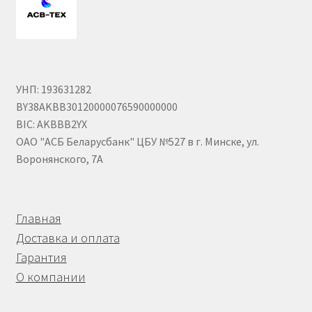
Шайбы DIN 125
Шайбы DIN 127
Шайбы DIN 74361 Form C
УНП: 193631282
BY38AKBB30120000076590000000
Шайбы DIN 9021
BIC: AKBBB2YX
ОАО "АСБ Беларусбанк" ЦБУ №527 в г. Минске, ул.
Штанги толкателей
Воронянского, 7А
Штоки АГУ
Главная
Мой аккаунт
Доставка и оплата
Гарантия
О компании
О компании
Сервисное обслуживание