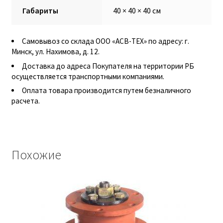
Габариты
40 × 40 × 40 см
Корпуса АГУ
Самовывоз со склада ООО «АСВ-ТЕХ» по адресу: г.
Кронштейны АГУ
Минск, ул. Нахимова, д. 12.
Доставка до адреса Покупателя на территории РБ
осуществляется транспортными компаниями.
Крышки АГУ
Оплата товара производится путем безналичного
расчета.
Масляные насосы
Метизная продукция
Похожие
Анкера
Болты
Болты М24