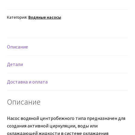
Насос
245-
Втулки АГУ
1307010-
Категория:
Водяные насосы
А1-
Гайки DIN 74361
01
водяной
Гайки DIN 934
Описание
Гайки DIN 985
Детали
Гайки GUK
Доставка и оплата
Гайки ГОСТ 11871-88
Описание
Гидравлика
Насос водяной центробежного типа предназначен для
Гидравлические масла
создания активной циркуляции, воды или
охлаждающей жидкости в системе охлаждения