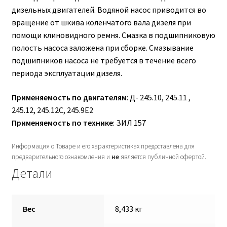
дизельных двигателей. Водяной насос приводится во
Гидроцилиндры АГУ
вращение от шкива коленчатого вала дизеля при
помощи клиновидного ремня. Смазка в подшипниковую
ГОСТ 3057-90
полость насоса заложена при сборке. Смазывание
подшипников насоса не требуется в течение всего
ГСМ
периода эксплуатации дизеля.
Запчасти АГУ
Применяемость по двигателям
: Д- 245.10, 245.11 ,
245.12, 245.12С, 245.9Е2
Запчасти БЗА
Применяемость по технике
: ЗИЛ 157
Запчасти БЗТДиА
Информация о Товаре и его характеристиках предоставлена для
предварительного ознакомления и
не
является публичной офертой.
Детали
Запчасти ММЗ
Звенья АГУ
Вес
8,433 кг
Корзина