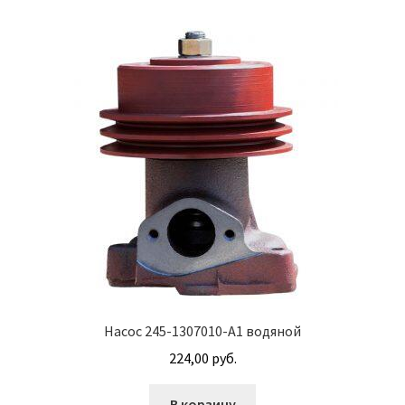
Гайки DIN 985 самоконтрящие низкие
Гайки М24
Кольца стопорные
Пружины тарельчатые
Шайбы
Штифты
Механизмы рулевые АГУ
Насос 245-1307010-А1 водяной
224,00
руб.
Моторное масло
В корзину