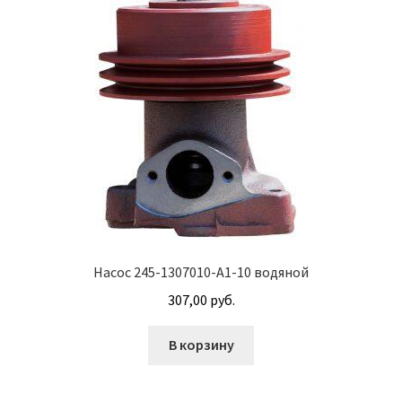
Винт с потайной головкой DIN 965
Винт с потайной головкой и с внутренним
шестигранником DIN 7991
Винты
Гайки
Гайки DIN 315
Гайки DIN 6330
Насос 245-1307010-А1-10 водяной
307,00
руб.
Гайки DIN 74361 с фланцем
В корзину
Гайки DIN 934 шестигранные с крупной
резьбой