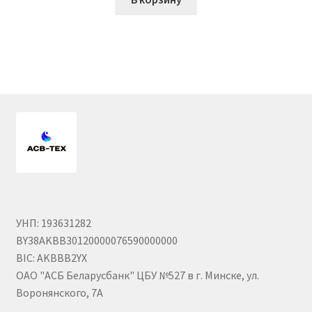
Насосы гидроусилителя АГУ
Насосы НШ
Насосы/моторы аксиально-поршневые
Оформление заказа
Пальцы АГУ
Планки АГУ
УНП: 193631282
Пневмогидроаккумуляторы
BY38AKBB30120000076590000000
BIC: AKBBB2YX
Привод гидронасоса
ОАО "АСБ Беларусбанк" ЦБУ №527 в г. Минске, ул.
Воронянского, 7А
Прокладки АГУ