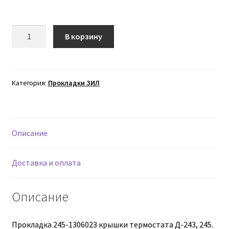
Втулки АГУ
Количество
В корзину
товара
Гайки DIN 74361
Прокладка
крышки
Гайки DIN 934
термостата
Категория:
Прокладки ЗИЛ
Д-243,
Гайки DIN 985
245
245-
Гайки GUK
Описание
1306023
Гайки ГОСТ 11871-88
Доставка и оплата
Гидравлика
Описание
Гидравлические масла
Прокладка 245-1306023 крышки термостата Д-243, 245.