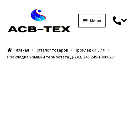
Меню
Перейти
Перейти
к
к
навигации
содержимому
Главная
Главная
Каталог товаров
Прокладки ЗИЛ
Прокладка крышки термостата Д-243, 245 245-1306023
Гарантия
Доставка и оплата
Каталог товаров
DIN 7
Блоки управления / джойстики