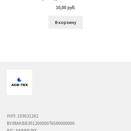
10,00
руб.
Гайки DIN 985 самоконтрящие низкие
В корзину
Гайки М24
Кольца стопорные
Пружины тарельчатые
Шайбы
Штифты
Механизмы рулевые АГУ
УНП: 193631282
Моторное масло
BY38AKBB30120000076590000000
BIC: AKBBB2YX