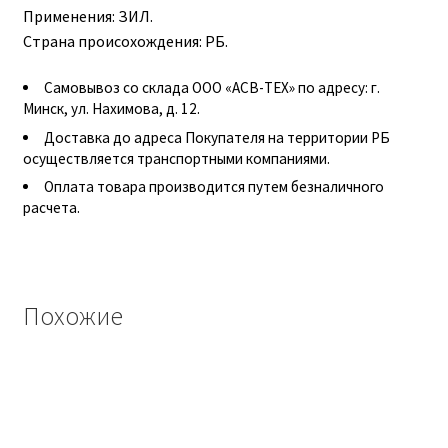
Применения: ЗИЛ.
Гидроцилиндры АГУ
Страна происохождения: РБ.
ГОСТ 3057-90
Самовывоз со склада ООО «АСВ-ТЕХ» по адресу: г.
Минск, ул. Нахимова, д. 12.
ГСМ
Доставка до адреса Покупателя на территории РБ
осуществляется транспортными компаниями.
Запчасти АГУ
Оплата товара производится путем безналичного
расчета.
Запчасти БЗА
Запчасти БЗТДиА
Похожие
Запчасти ММЗ
Звенья АГУ
Корзина