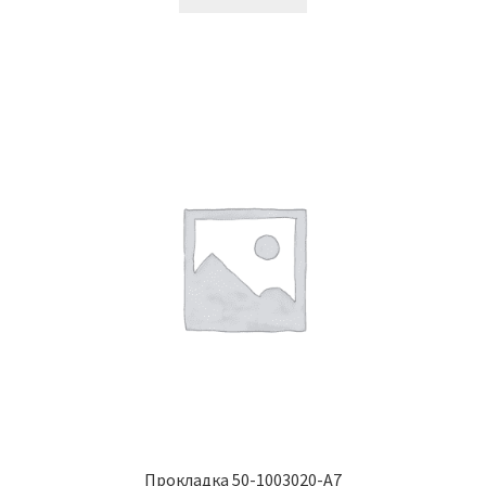
Винт с потайной головкой DIN 965
Винт с потайной головкой и с внутренним
шестигранником DIN 7991
Винты
Гайки
Гайки DIN 315
Гайки DIN 6330
Гайки DIN 74361 с фланцем
Гайки DIN 934 шестигранные с крупной
резьбой
Прокладка 50-1003020-А7