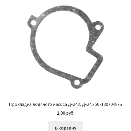
М10
М12
М14
М16
М20
М8
Винт с внутренним шестигранником DIN 912
Прокладка водяного насоса Д-243, Д-245 50-1307048-Б
1,00
руб.
Винт с низкой полукруглой головкой DIN 967
В корзину