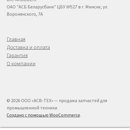
Насосы гидроусилителя АГУ
ОАО "АСБ Беларусбанк" ЦБУ №527 в г. Минске, ул.
Воронянского, 7А
Насосы НШ
Насосы/моторы аксиально-поршневые
Главная
Доставка и оплата
Оформление заказа
Гарантия
О компании
Пальцы АГУ
Планки АГУ
Пневмогидроаккумуляторы
© 2026 ООО «АСВ-ТЕХ» — продажа запчастей для
промышленной техники
Привод гидронасоса
Создано с помощью WooCommerce
.
Прокладки АГУ