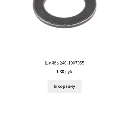
М10
М12
М14
М16
Шайба 240-1007055
М20
1,30
руб.
М8
В корзину
Винт с внутренним шестигранником DIN 912
Винт с низкой полукруглой головкой DIN 967