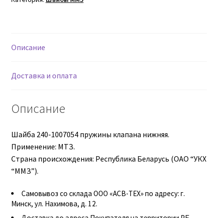
Втулки АГУ
Описание
Гайки DIN 74361
Гайки DIN 934
Доставка и оплата
Гайки DIN 985
Описание
Гайки GUK
Шайба 240-1007054 пружины клапана нижняя.
Применение: МТЗ.
Гайки ГОСТ 11871-88
Страна происхождения: Республика Беларусь (ОАО “УКХ
“ММЗ”).
Гидравлика
Самовывоз со склада ООО «АСВ-ТЕХ» по адресу: г.
Гидравлические масла
Минск, ул. Нахимова, д. 12.
Доставка до адреса Покупателя на территории РБ