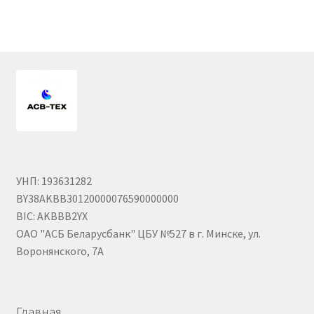
Гайки DIN 985 самоконтрящие низкие
Гайки М24
Кольца стопорные
Пружины тарельчатые
Шайбы
УНП: 193631282
BY38AKBB30120000076590000000
Штифты
BIC: AKBBB2YX
ОАО "АСБ Беларусбанк" ЦБУ №527 в г. Минске, ул.
Механизмы рулевые АГУ
Воронянского, 7А
Моторное масло
Главная