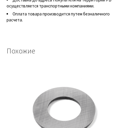
осуществляется транспортными компаниями.
Гидроцилиндры АГУ
Оплата товара производится путем безналичного
расчета.
ГОСТ 3057-90
ГСМ
Похожие
Запчасти АГУ
Запчасти БЗА
Запчасти БЗТДиА
Запчасти ММЗ
Звенья АГУ
Корзина