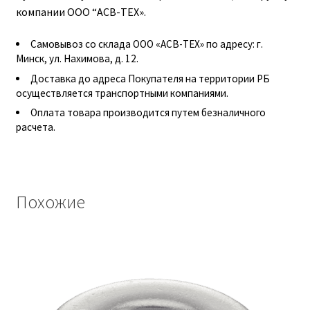
компании ООО “АСВ-ТЕХ».
Гидроцилиндры АГУ
Самовывоз со склада ООО «АСВ-ТЕХ» по адресу: г.
ГОСТ 3057-90
Минск, ул. Нахимова, д. 12.
Доставка до адреса Покупателя на территории РБ
ГСМ
осуществляется транспортными компаниями.
Оплата товара производится путем безналичного
Запчасти АГУ
расчета.
Запчасти БЗА
Похожие
Запчасти БЗТДиА
Запчасти ММЗ
Звенья АГУ
Корзина