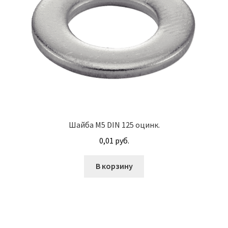
Корпуса АГУ
Кронштейны АГУ
Крышки АГУ
Масляные насосы
Шайба М5 DIN 125 оцинк.
Метизная продукция
0,01
руб.
Анкера
В корзину
Болты
Болты М24