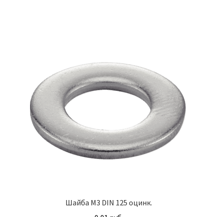
Винт с потайной головкой DIN 965
Винт с потайной головкой и с внутренним
шестигранником DIN 7991
Винты
Гайки
Гайки DIN 315
Гайки DIN 6330
Гайки DIN 74361 с фланцем
Гайки DIN 934 шестигранные с крупной
Шайба М3 DIN 125 оцинк.
резьбой