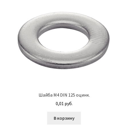
М10
М12
М14
М16
М20
М8
Шайба М4 DIN 125 оцинк.
Винт с внутренним шестигранником DIN 912
0,01
руб.
Винт с низкой полукруглой головкой DIN 967
В корзину