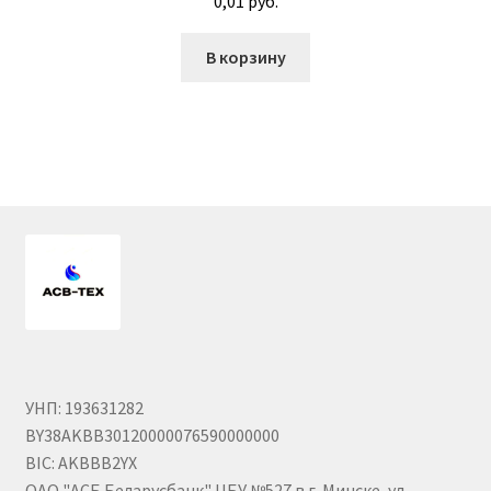
0,01
руб.
Гайки DIN 985 самоконтрящие низкие
В корзину
Гайки М24
Кольца стопорные
Пружины тарельчатые
Шайбы
Штифты
Механизмы рулевые АГУ
УНП: 193631282
BY38AKBB30120000076590000000
Моторное масло
BIC: AKBBB2YX
ОАО "АСБ Беларусбанк" ЦБУ №527 в г. Минске, ул.