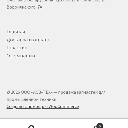
Насосы гидроусилителя АГУ
Воронянского, 7А
Насосы НШ
Главная
Насосы/моторы аксиально-поршневые
Доставка и оплата
Оформление заказа
Гарантия
О компании
Пальцы АГУ
Планки АГУ
© 2026 ООО «АСВ-ТЕХ» — продажа запчастей для
Пневмогидроаккумуляторы
промышленной техники
Создано с помощью WooCommerce
.
Привод гидронасоса
Прокладки АГУ
0