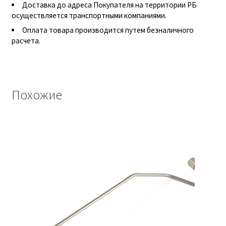
Доставка до адреса Покупателя на территории РБ
Гидроцилиндры АГУ
осуществляется транспортными компаниями.
Оплата товара производится путем безналичного
ГОСТ 3057-90
расчета.
ГСМ
Запчасти АГУ
Похожие
Запчасти БЗА
Запчасти БЗТДиА
Запчасти ММЗ
Звенья АГУ
Корзина