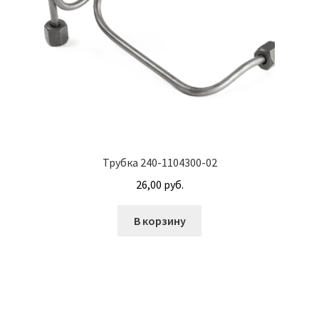
М10
М12
М14
М16
Трубка 240-1104300-02
М20
26,00
руб.
М8
В корзину
Винт с внутренним шестигранником DIN 912
Винт с низкой полукруглой головкой DIN 967