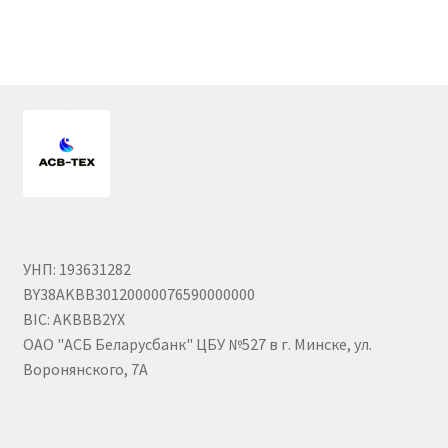
Гайки DIN 985 самоконтрящие низкие
Гайки М24
Кольца стопорные
Пружины тарельчатые
Шайбы
УНП: 193631282
BY38AKBB30120000076590000000
Штифты
BIC: AKBBB2YX
ОАО "АСБ Беларусбанк" ЦБУ №527 в г. Минске, ул.
Механизмы рулевые АГУ
Воронянского, 7А
Моторное масло