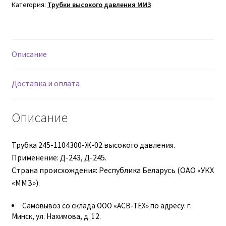
1104300-
Категория:
Трубки высокого давления ММЗ
Ж-02
Втулки АГУ
Гайки DIN 74361
Описание
Гайки DIN 934
Доставка и оплата
Гайки DIN 985
Описание
Гайки GUK
Трубка 245-1104300-Ж-02 высокого давления.
Гайки ГОСТ 11871-88
Применение: Д-243, Д-245.
Страна происхождения: Республика Беларусь (ОАО «УКХ
«ММЗ»).
Гидравлика
Самовывоз со склада ООО «АСВ-ТЕХ» по адресу: г.
Гидравлические масла
Минск, ул. Нахимова, д. 12.