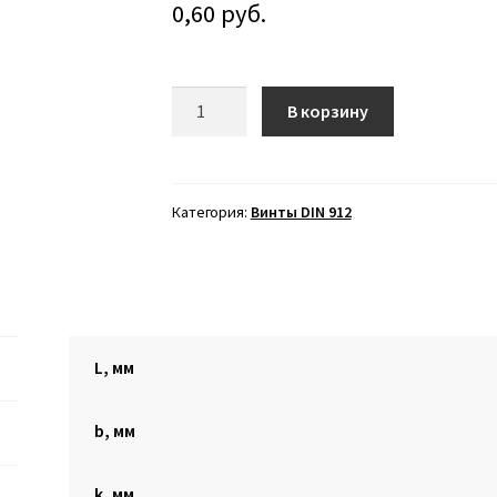
0,60
руб.
Количество
В корзину
товара
Винт
DIN
912
Категория:
Винты DIN 912
М10х45
L, мм
b, мм
k, мм