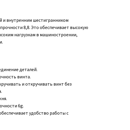
ой и внутренним шестигранником
 прочности 8,8. Это обеспечивает высокую
ысоким нагрузкам в машиностроении,
и.
единение деталей.
очность винта.
кручивать и откручивать винт без
.
жня.
очности 6g.
 обеспечивает удобство работы с