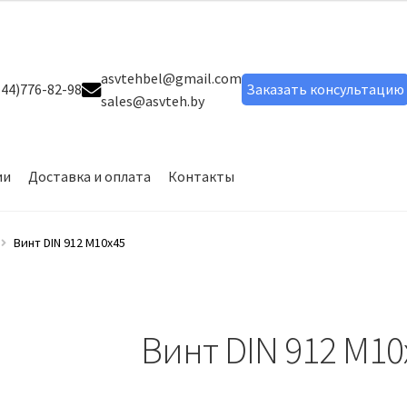
asvtehbel@gmail.com
44)776-82-98
Заказать консультацию
sales@asvteh.by
ии
Доставка и оплата
Контакты
ог товаров
Мой аккаунт
О компании
Сервисное обслуживание
Винт DIN 912 М10х45
лт шестигранный DIN 933
Болт шестигранный ГОСТ 7798-70
Винт DIN 912 М10