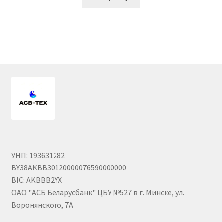
Шайбы DIN 125
Шайбы DIN 127
Шайбы DIN 74361 Form C
Шайбы DIN 9021
Штанги толкателей
Штоки АГУ
УНП: 193631282
Мой аккаунт
BY38AKBB30120000076590000000
BIC: AKBBB2YX
О компании
ОАО "АСБ Беларусбанк" ЦБУ №527 в г. Минске, ул.
Воронянского, 7А
Сервисное обслуживание