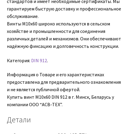
стандартов и имеет необходимые сертификаты. Мы
М10
гарантируем быструю доставку и профессиональное
обслуживание.
Винты М10х60 широко используются в сельском
М12
хозяйстве и промышленности для соединения
различных деталей и механизмов. Они обеспечивают
М14
надёжную фиксацию и долговечность конструкции.
М16
Категория:
DIN 912
.
М20
Информация о Товаре и его характеристиках
предоставлена для предварительного ознакомления
М8
и не является публичной офертой.
Купить винт М10х60 DIN 912 в г. Минск, Беларусь у
Винт с внутренним шестигранником DIN 912
компании ООО “АСВ-ТЕХ”.
Детали
Винт с низкой полукруглой головкой DIN 967