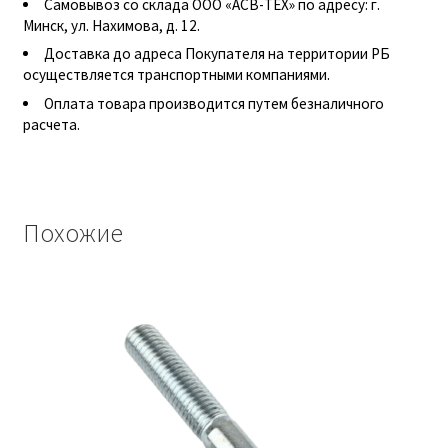
Винт с потайной головкой DIN 965
Самовывоз со склада ООО «АСВ-ТЕХ» по адресу: г.
Минск, ул. Нахимова, д. 12.
Доставка до адреса Покупателя на территории РБ
Винт с потайной головкой и с внутренним
осуществляется транспортными компаниями.
шестигранником DIN 7991
Оплата товара производится путем безналичного
расчета.
Винты
Гайки
Похожие
Гайки DIN 315
Гайки DIN 6330
Гайки DIN 74361 с фланцем
Гайки DIN 934 шестигранные с крупной
резьбой