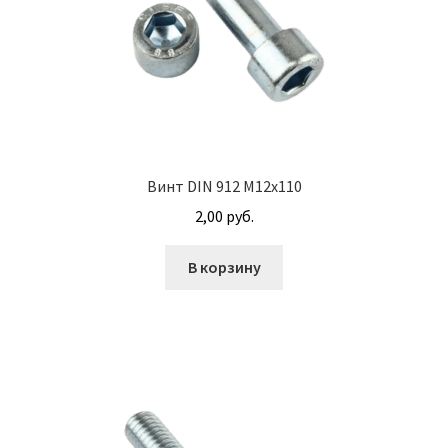
Гайки DIN 985 самоконтрящие низкие
Гайки М24
Кольца стопорные
Винт DIN 912 М12х110
Пружины тарельчатые
2,00
руб.
Шайбы
В корзину
Штифты
Механизмы рулевые АГУ
Моторное масло