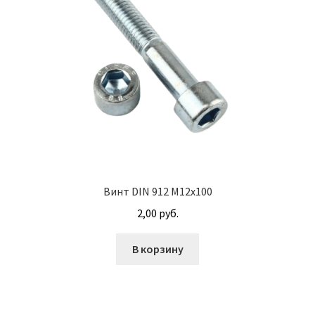
Насосы гидроусилителя АГУ
Насосы НШ
Насосы/моторы аксиально-поршневые
Оформление заказа
Пальцы АГУ
Планки АГУ
Винт DIN 912 М12х100
2,00
руб.
Пневмогидроаккумуляторы
В корзину
Привод гидронасоса
Прокладки АГУ