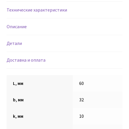
Технические характеристики
Втулки АГУ
Описание
Гайки DIN 74361
Детали
Гайки DIN 934
Гайки DIN 985
Доставка и оплата
Гайки GUK
L, мм
60
Гайки ГОСТ 11871-88
b, мм
32
Гидравлика
k, мм
10
Гидравлические масла