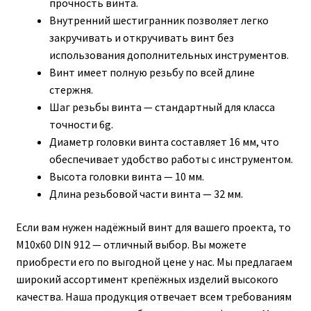
прочность винта.
Внутренний шестигранник позволяет легко
Корпуса АГУ
закручивать и откручивать винт без
использования дополнительных инструментов.
Кронштейны АГУ
Винт имеет полную резьбу по всей длине
стержня.
Шаг резьбы винта — стандартный для класса
Крышки АГУ
точности 6g.
Диаметр головки винта составляет 16 мм, что
Масляные насосы
обеспечивает удобство работы с инструментом.
Высота головки винта — 10 мм.
Метизная продукция
Длина резьбовой части винта — 32 мм.
Анкера
Если вам нужен надёжный винт для вашего проекта, то
М10х60 DIN 912 — отличный выбор. Вы можете
Болты
приобрести его по выгодной цене у нас. Мы предлагаем
широкий ассортимент крепёжных изделий высокого
Болты М24
качества. Наша продукция отвечает всем требованиям