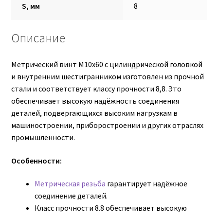
S, мм
8
Гидроцилиндры АГУ
Описание
ГОСТ 3057-90
ГСМ
Метрический винт М10х60 с цилиндрической головкой
и внутренним шестигранником изготовлен из прочной
Запчасти АГУ
стали и соответствует классу прочности 8,8. Это
обеспечивает высокую надёжность соединения
деталей, подвергающихся высоким нагрузкам в
Запчасти БЗА
машиностроении, приборостроении и других отраслях
промышленности.
Запчасти БЗТДиА
Особенности:
Запчасти ММЗ
Метрическая резьба
гарантирует надёжное
Звенья АГУ
соединение деталей.
Класс прочности 8.8 обеспечивает высокую
Корзина